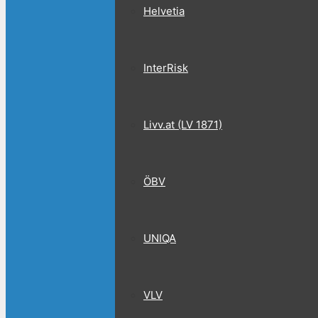
Helvetia
InterRisk
Livv.at (LV 1871)
ÖBV
UNIQA
VLV