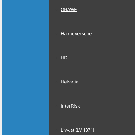
GRAWE
Hannoversche
HDI
Helvetia
InterRisk
Livv.at (LV 1871)