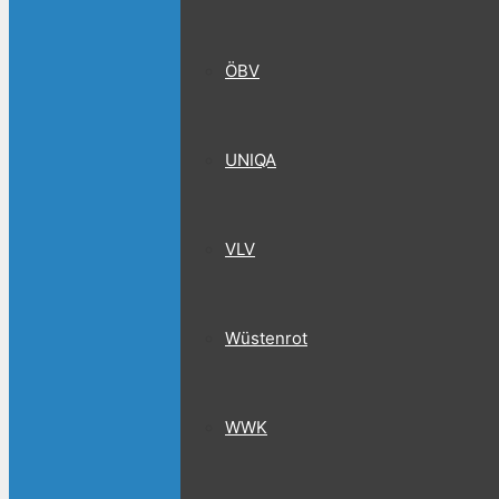
ÖBV
UNIQA
VLV
Wüstenrot
WWK