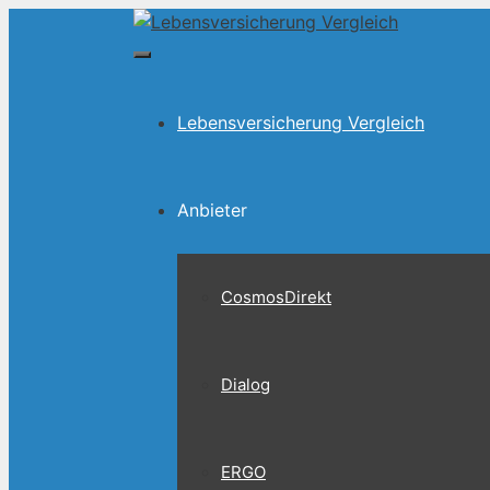
Zum
Inhalt
springen
Menü
Lebensversicherung Vergleich
Anbieter
CosmosDirekt
Dialog
ERGO