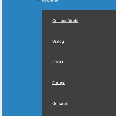
Anbieter
CosmosDirekt
Dialog
ERGO
Europa
Generali